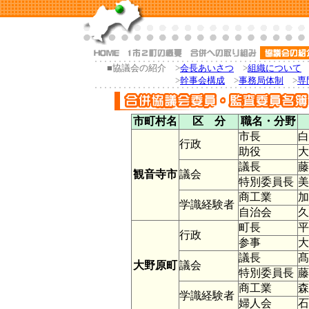
■協議会の紹介
>
会長あいさつ
>
組織について
>
幹事会構成
>
事務局体制
>
専
市町村名
区 分
職名・分野
市長
行政
助役
議長
観音寺市
議会
特別委員長
商工業
学識経験者
自治会
町長
行政
参事
議長
大野原町
議会
特別委員長
商工業
学識経験者
婦人会