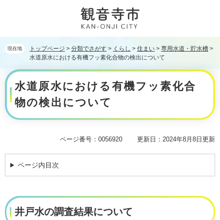
ペ
メ
ー
ニ
ジ
ュ
の
ー
先
を
トップページ
>
分類でさがす
>
くらし
>
住まい
>
専用水道・貯水槽
>
現在地
頭
飛
水道原水における有機フッ素化合物の検出について
で
ば
本
す。
し
水道原水における有機フッ素化合
文
て
本
物の検出について
文
へ
ページ番号：0056920
更新日：2024年8月8日更新
ページ内目次
井戸水の調査結果について