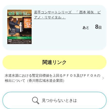
若手コンサートシリーズ 「 西本 裕矢 ピ
アノ・リサイタル 」
8
あと
日
関連リンク
水道水源における暫定目標値を上回るＰＦＯＳ及びＰＦＯＡの
検出について（香川県広域水道企業団）
見つからないときは