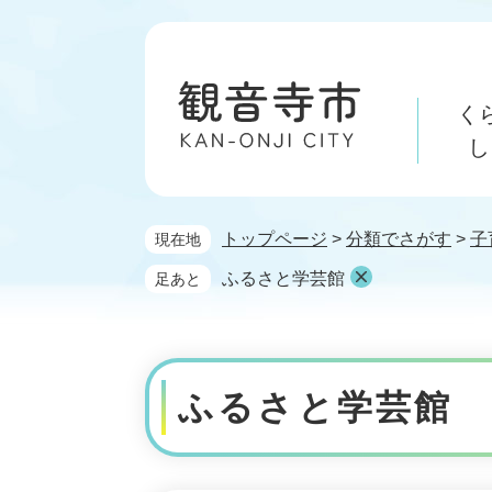
ペ
メ
ー
ニ
ジ
ュ
の
ー
く
先
を
頭
飛
し
で
ば
す。
し
て
トップページ
>
分類でさがす
>
子
現在地
本
文
ふるさと学芸館
足あと
へ
本
文
ふるさと学芸館