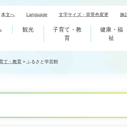
本文へ
Language
文字サイズ・背景色変更
施
ら
観光
子育て・教
健康・福
育
祉
育て・教育
>
ふるさと学芸館