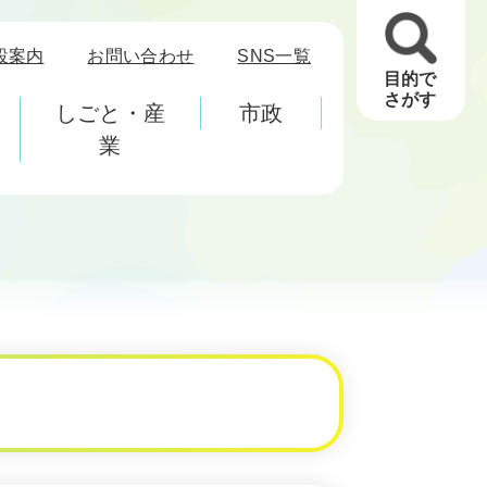
設案内
お問い合わせ
SNS一覧
目的で
さがす
しごと・産
市政
業