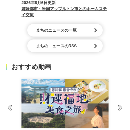
2026年8月6日更新
2026年7月
へ！
姉妹都市・米国アップルトン市とのホームステ
熊本地震被
イ交流
送りしまし
まちのニュースの一覧
まちのニュースのRSS
おすすめ動画