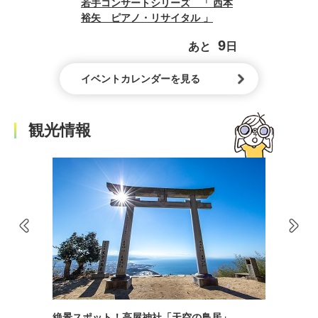
若手コンサートシリーズ 「 西本
裕矢 ピアノ・リサイタル 」
9
あと
日
イベントカレンダーを見る
観光情報
園・海岸」
絶景スポット！高屋神社「天空の鳥居」
天空のブラ