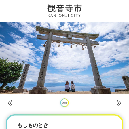
ペ
メ
ー
ニ
ジ
ュ
の
ー
先
を
頭
飛
で
ば
す。
し
て
本
文
へ
本
文
もしものとき