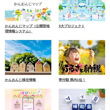
かんおんじマップ（公開型地
3大プロジェクト
理情報システム）
かんおんじ移住情報
寄付額 県内1位！