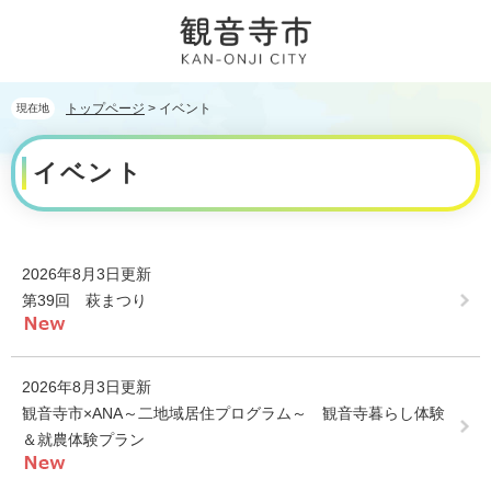
ペ
メ
ー
ニ
ジ
ュ
の
ー
先
を
トップページ
>
イベント
現在地
頭
飛
本
で
ば
イベント
文
す。
し
て
本
文
へ
2026年8月3日更新
第39回 萩まつり
2026年8月3日更新
観音寺市×ANA～二地域居住プログラム～ 観音寺暮らし体験
＆就農体験プラン