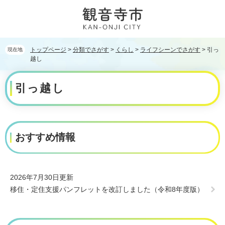
ペ
メ
ー
ニ
ジ
ュ
の
ー
先
を
トップページ
>
分類でさがす
>
くらし
>
ライフシーンでさがす
>
引っ
現在地
頭
飛
越し
で
ば
本
す。
し
引っ越し
文
て
本
文
へ
おすすめ情報
2026年7月30日更新
移住・定住支援パンフレットを改訂しました（令和8年度版）