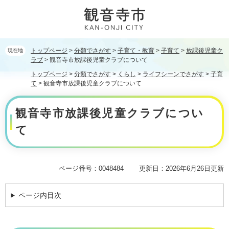
ペ
メ
ー
ニ
ジ
ュ
の
ー
先
を
トップページ
>
分類でさがす
>
子育て・教育
>
子育て
>
放課後児童ク
現在地
頭
飛
ラブ
>
観音寺市放課後児童クラブについて
で
ば
トップページ
>
分類でさがす
>
くらし
>
ライフシーンでさがす
>
子育
す。
し
て
>
観音寺市放課後児童クラブについて
て
本
本
観音寺市放課後児童クラブについ
文
文
へ
て
ページ番号：0048484
更新日：2026年6月26日更新
ページ内目次