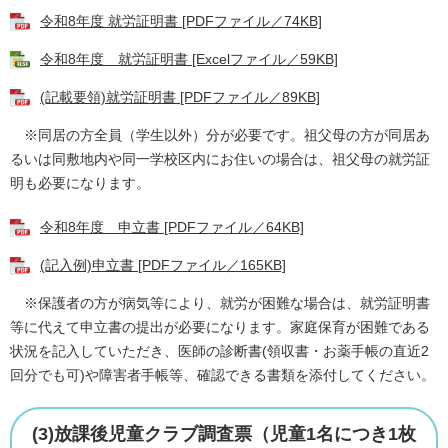
令和8年度 就労証明書 [PDFファイル／74KB]
令和8年度 就労証明書 [Excelファイル／59KB]
(記載要領)就労証明書 [PDFファイル／89KB]
※同居の方全員（学生以外）分が必要です。祖父母の方が同居あ
るいは同敷地内や同一学校区内にお住いの場合は、祖父母の就労証
明も必要になります。
令和8年度 申立書 [PDFファイル／64KB]
(記入例)申立書 [PDFファイル／165KB]
※保護者の方が病気等により、就労が困難な場合は、就労証明書
等に代えて申立書の提出が必要になります。家庭保育が困難である
状況を記入していただき、医師の診断書(領収書・お薬手帳の直近2
回分でも可)や障害者手帳等、確認できる書類を添付してください。
(3)放課後児童クラブ調査票（児童1名につき1枚