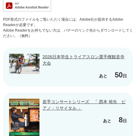
PDF形式のファイルをご覧いただく場合には、Adobe社が提供するAdobe
Readerが必要です。
Adobe Readerをお持ちでない方は、バナーのリンク先からダウンロードしてく
ださい。（無料）
2026日本学生トライアスロン選手権観音寺
大会
50
あと
日
若手コンサートシリーズ 「 西本 裕矢 ピ
アノ・リサイタル 」
8
あと
日