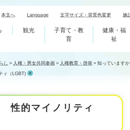
本文へ
Language
文字サイズ・背景色変更
施
ら
観光
子育て・教
健康・福
育
祉
らし
>
人権・男女共同参画
>
人権教育・啓発
>
知っていますか
ィ（LGBT)
？ 性的マイノリティ