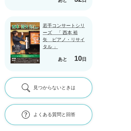
あと
日
若手コンサートシリ
ーズ 「 西本 裕
矢 ピアノ・リサイ
タル 」
10
あと
日
見つからないときは
よくある質問と回答