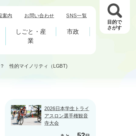
設案内
お問い合わせ
SNS一覧
目的で
さがす
しごと・産
市政
業
？ 性的マイノリティ（LGBT)
2026日本学生トライ
アスロン選手権観音
寺大会
52