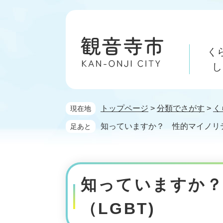
ペ
メ
ー
ニ
ジ
ュ
の
ー
く
先
を
頭
飛
し
で
ば
す。
し
て
トップページ
>
分類でさがす
>
く
現在地
本
文
知っていますか？ 性的マイノリテ
足あと
へ
本
文
知っていますか
（LGBT)