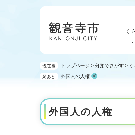
ペ
メ
ー
ニ
ジ
ュ
の
ー
く
先
を
頭
飛
し
で
ば
す。
し
て
トップページ
>
分類でさがす
>
く
現在地
本
文
外国人の人権
足あと
へ
本
文
外国人の人権