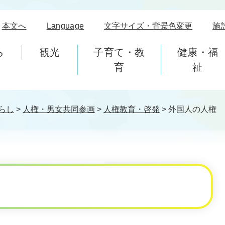
本文へ
Language
文字サイズ・背景色変更
施
ら
観光
子育て・教
健康・福
育
祉
らし
>
人権・男女共同参画
>
人権教育・啓発
>
外国人の人権