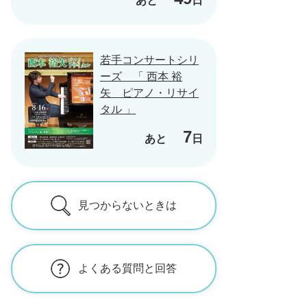
あと
日
若手コンサートシリ
ーズ 「 西本 裕
矢 ピアノ・リサイ
タル 」
7
あと
日
見つからないときは
よくある質問と回答