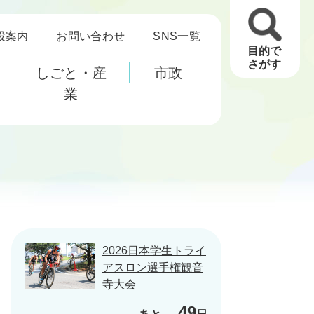
設案内
お問い合わせ
SNS一覧
目的で
さがす
しごと・産
市政
業
2026日本学生トライ
アスロン選手権観音
寺大会
49