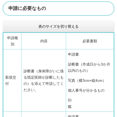
申請に必要なもの
表のサイズを切り替える
申請種
内容
必要書類
別
申請書
診断書（作成日から3か月
以内のもの）
診断書（身体障がいに係
新規交
る指定医師が診断したも
写真（横3cm×縦4cm）
付
の）を添えて申請してく
ださい。
個人番号が分かるもの
印
鑑
申請書