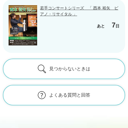
若手コンサートシリーズ 「 西本 裕矢 ピ
アノ・リサイタル 」
7
あと
日
見つからないときは
よくある質問と回答