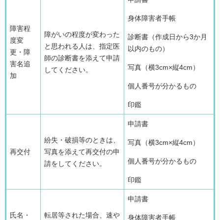
身体障害者手帳
障害程
障がいの程度が変わった
診断書（作成日から3か月
度変
と思われる人は、指定医
以内のもの）
更・障
師の診断書を添えて申請
害名追
写真（横3cm×縦4cm）
してください。
加
個人番号が分かるもの
印鑑
申請書
紛失・破損等のときは、
写真（横3cm×縦4cm）
再交付
写真を添えて再交付の申
個人番号が分かるもの
請をしてください。
印鑑
申請書
氏名・
転居等された場合、速や
身体障害者手帳