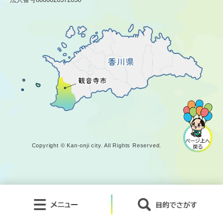
Copyright © Kan-onji city. All Rights Reserved.
メ
目
ニ
的