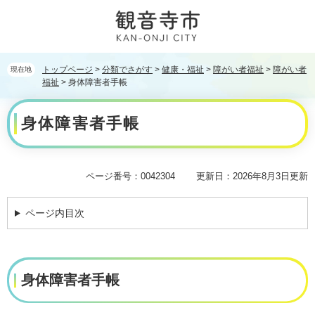
ペ
メ
ー
ニ
ジ
ュ
の
ー
先
を
トップページ
>
分類でさがす
>
健康・福祉
>
障がい者福祉
>
障がい者
現在地
頭
飛
福祉
>
身体障害者手帳
で
ば
本
す。
し
身体障害者手帳
文
て
本
文
へ
ページ番号：0042304
更新日：2026年8月3日更新
ページ内目次
身体障害者手帳