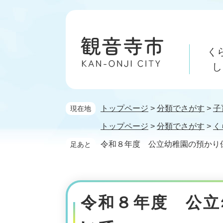
ペ
メ
ー
ニ
ジ
ュ
の
ー
く
先
を
頭
飛
し
で
ば
す。
し
て
トップページ
>
分類でさがす
>
子
現在地
本
文
トップページ
>
分類でさがす
>
く
へ
令和８年度 公立幼稚園の預かり
足あと
本
文
令和８年度 公立