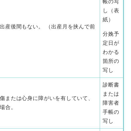
帳の写
し（表
紙）
出産後間もない。 （出産月を挟んで前
分娩予
定日が
わかる
箇所の
写し
診断書
または
傷または心身に障がいを有していて、
障害者
場合。
手帳の
写し