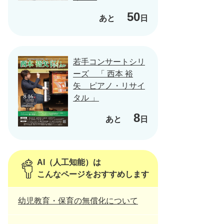
50
あと
日
若手コンサートシリ
ーズ 「 西本 裕
矢 ピアノ・リサイ
タル 」
8
あと
日
AI（人工知能）は
こんなページをおすすめします
幼児教育・保育の無償化について