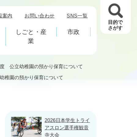
設案内
お問い合わせ
SNS一覧
目的で
さがす
しごと・産
市政
業
度 公立幼稚園の預かり保育について
幼稚園の預かり保育について
2026日本学生トライ
アスロン選手権観音
寺大会