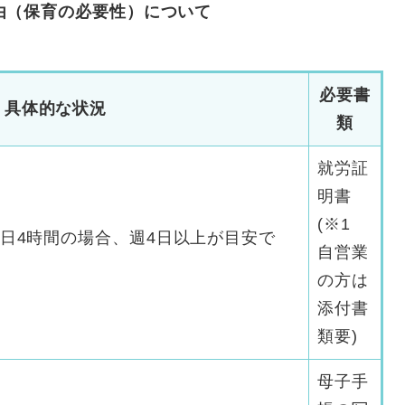
由（保育の必要性）について
必要書
具体的な状況
類
就労証
明書
(※1
1日4時間の場合、週4日以上が目安で
自営業
の方は
添付書
類要)
母子手