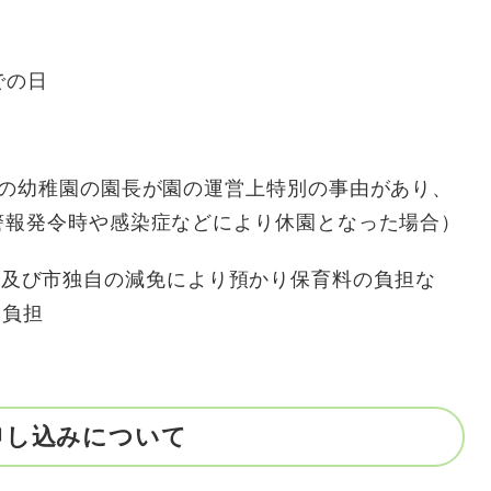
での日
この幼稚園の園長が園の運営上特別の事由があり、
警報発令時や感染症などにより休園となった場合）
び市独自の減免により預かり保育料の負担な
み負担
申し込みについて