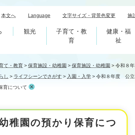
本文へ
Language
文字サイズ・背景色変更
施
ら
観光
子育て・教
健康・福
育
祉
育て・教育
>
保育施設・幼稚園
>
保育施設・幼稚園
>
令和８年
らし
>
ライフシーンでさがす
>
入園・入学
>
令和８年度 公立
保育について
幼稚園の預かり保育につ