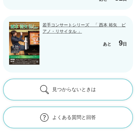
若手コンサートシリーズ 「 西本 裕矢 ピ
アノ・リサイタル 」
9
あと
日
見つからないときは
よくある質問と回答