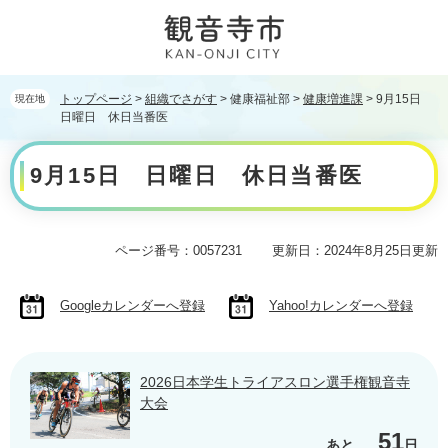
ペ
メ
ー
ニ
ジ
ュ
の
ー
先
を
トップページ
>
組織でさがす
>
健康福祉部
>
健康増進課
>
9月15日
現在地
頭
飛
日曜日 休日当番医
で
ば
本
す。
し
9月15日 日曜日 休日当番医
文
て
本
文
へ
ページ番号：0057231
更新日：2024年8月25日更新
Googleカレンダーへ登録
Yahoo!カレンダーへ登録
2026日本学生トライアスロン選手権観音寺
大会
51
あと
日