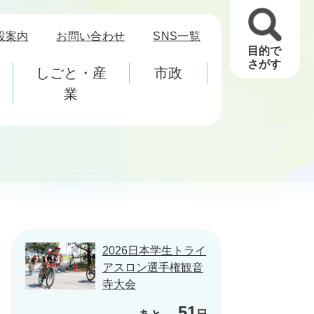
設案内
お問い合わせ
SNS一覧
目的で
さがす
しごと・産
市政
業
2026日本学生トライ
アスロン選手権観音
寺大会
51