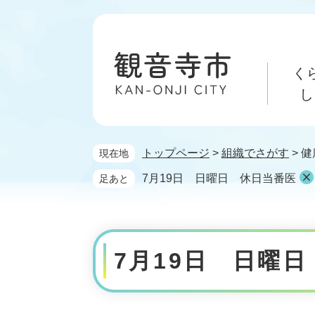
ペ
メ
ー
ニ
ジ
ュ
の
ー
く
先
を
頭
飛
し
で
ば
す。
し
て
トップページ
>
組織でさがす
>
健
現在地
本
文
7月19日 日曜日 休日当番医
足あと
へ
本
文
7月19日 日曜