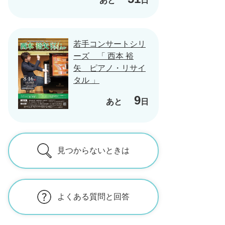
あと
日
若手コンサートシリ
ーズ 「 西本 裕
矢 ピアノ・リサイ
タル 」
9
あと
日
見つからないときは
よくある質問と回答