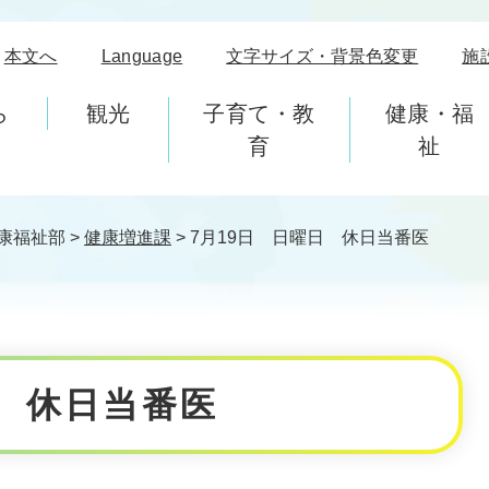
本文へ
Language
文字サイズ・背景色変更
施
ら
観光
子育て・教
健康・福
育
祉
康福祉部
>
健康増進課
>
7月19日 日曜日 休日当番医
日 休日当番医