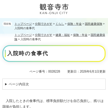
ペ
メ
ー
ニ
ジ
ュ
の
ー
先
を
トップページ
>
分類でさがす
>
くらし
>
保険・年金
>
国民健康保険
>
現在地
頭
飛
入院時の食事代
で
ば
トップページ
>
分類でさがす
>
健康・福祉
>
保険・年金
>
国民健康保
す。
し
険
>
入院時の食事代
て
本
本
入院時の食事代
文
文
へ
ページ番号：0028228
更新日：2026年6月1日更新
ページ内目次
入院したときの食事代は、標準負担額だけを自己負担し、残りは
国保が負担します。