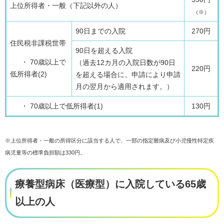
上位所得者・一般（下記以外の人）
（※）
90日までの入院
270円
住民税非課税世帯
90日を超える入院
・ 70歳以上で
（過去12カ月の入院日数が90日
220円
低所得者(2)
を超える場合に、申請により申請
月の翌月から適用されます。）
・ 70歳以上で低所得者(1)
130円
※上位所得者・一般の所得区分に該当する人で、一部の指定難病及び小児慢性特定疾
病児童等の標準負担額は330円。
療養型病床（医療型）に入院している65歳
以上の人