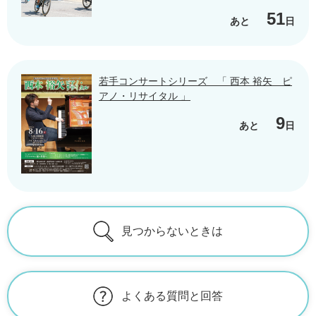
51
あと
日
若手コンサートシリーズ 「 西本 裕矢 ピ
アノ・リサイタル 」
9
あと
日
見つからないときは
よくある質問と回答