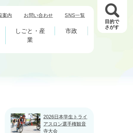
設案内
お問い合わせ
SNS一覧
目的で
さがす
しごと・産
市政
業
2026日本学生トライ
アスロン選手権観音
寺大会