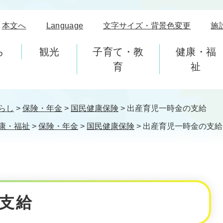
本文へ
Language
文字サイズ・背景色変更
施
ら
観光
子育て・教
健康・福
育
祉
らし
>
保険・年金
>
国民健康保険
>
出産育児一時金の支給
康・福祉
>
保険・年金
>
国民健康保険
>
出産育児一時金の支給
支給