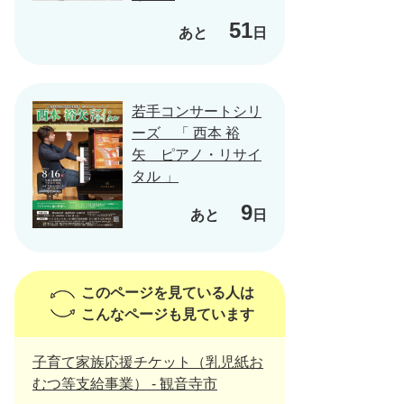
51
あと
日
若手コンサートシリ
ーズ 「 西本 裕
矢 ピアノ・リサイ
タル 」
9
あと
日
このページを見ている人は
こんなページも見ています
子育て家族応援チケット（乳児紙お
むつ等支給事業） - 観音寺市