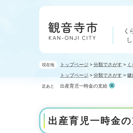
ペ
メ
ー
ニ
ジ
ュ
の
ー
く
先
を
頭
飛
し
で
ば
す。
し
て
トップページ
>
分類でさがす
>
く
現在地
本
文
トップページ
>
分類でさがす
>
健
へ
出産育児一時金の支給
足あと
本
文
出産育児一時金の