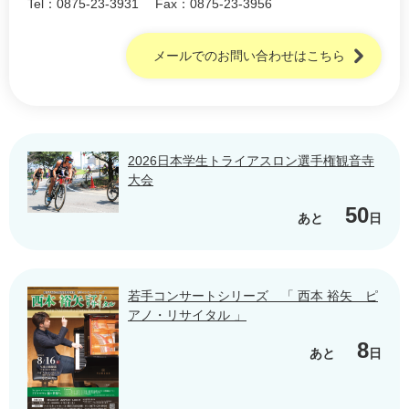
Tel：0875-23-3931
Fax：0875-23-3956
メールでのお問い合わせはこちら
2026日本学生トライアスロン選手権観音寺
大会
50
あと
日
若手コンサートシリーズ 「 西本 裕矢 ピ
アノ・リサイタル 」
8
あと
日