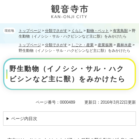
ペ
メ
ー
ニ
ジ
ュ
の
ー
先
を
トップページ
>
分類でさがす
>
くらし
>
動物・ペット
>
有害鳥獣
>
野
現在地
頭
飛
生動物（イノシシ・サル・ハクビシンなど主に獣）をみかけたら
で
ば
トップページ
>
分類でさがす
>
しごと・産業
>
産業振興
>
農林水産
>
す。
し
野生動物（イノシシ・サル・ハクビシンなど主に獣）をみかけたら
て
本
本
野生動物（イノシシ・サル・ハク
文
文
へ
ビシンなど主に獣）をみかけたら
ページ番号：0000489
更新日：2016年3月22日更新
ページ内目次