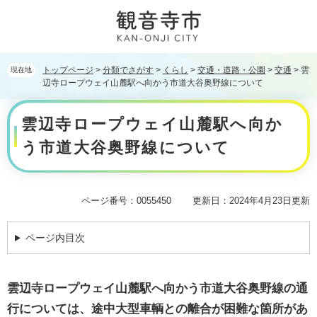
ペ
メ
ー
ニ
ジ
ュ
の
ー
先
を
トップページ
>
分類でさがす
>
くらし
>
交通・道路・公園
>
交通
>
雲
現在地
頭
飛
辺寺ロープウェイ山麓駅へ向かう市道大谷奥野線について
で
ば
本
す。
し
雲辺寺ロープウェイ山麓駅へ向か
文
て
本
う市道大谷奥野線について
文
へ
ページ番号：0055450
更新日：2024年4月23日更新
ページ内目次
雲辺寺ロープウェイ山麓駅へ向かう市道大谷奥野線の通
行については、途中大型車輌との離合が困難な箇所があ