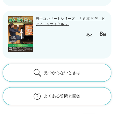
若手コンサートシリーズ 「 西本 裕矢 ピ
アノ・リサイタル 」
8
あと
日
見つからないときは
よくある質問と回答