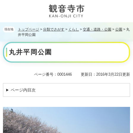
ペ
メ
ー
ニ
ジ
ュ
の
ー
先
を
トップページ
>
分類でさがす
>
くらし
>
交通・道路・公園
>
公園
>
丸
現在地
頭
飛
井平岡公園
で
ば
本
す。
し
丸井平岡公園
文
て
本
文
へ
ページ番号：0001446
更新日：2016年3月22日更新
ページ内目次