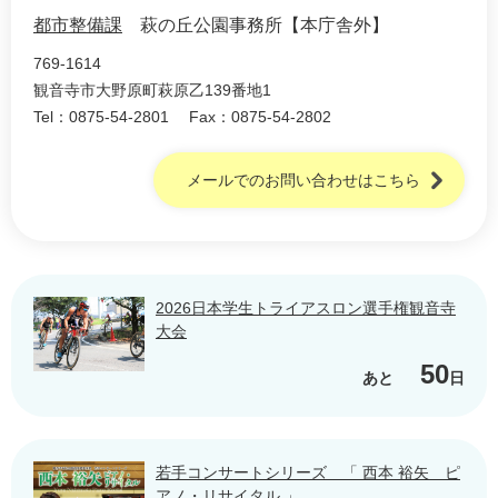
都市整備課
萩の丘公園事務所【本庁舎外】
769-1614
観音寺市大野原町萩原乙139番地1
Tel：0875-54-2801
Fax：0875-54-2802
メールでのお問い合わせはこちら
2026日本学生トライアスロン選手権観音寺
大会
50
あと
日
若手コンサートシリーズ 「 西本 裕矢 ピ
アノ・リサイタル 」