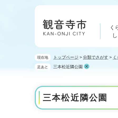
ペ
メ
ー
ニ
ジ
ュ
の
ー
く
先
を
頭
飛
し
で
ば
す。
し
て
トップページ
>
分類でさがす
>
く
現在地
本
文
三本松近隣公園
足あと
へ
本
文
三本松近隣公園