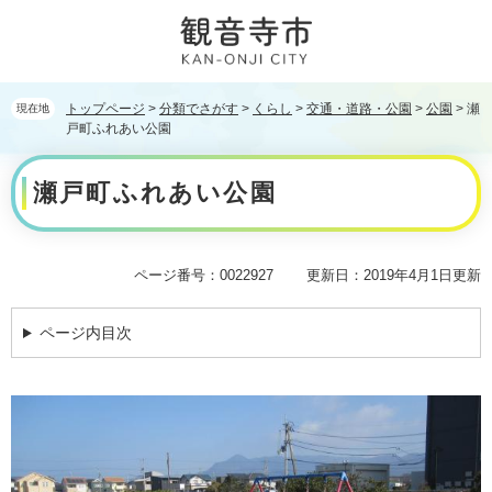
ペ
メ
ー
ニ
ジ
ュ
の
ー
先
を
トップページ
>
分類でさがす
>
くらし
>
交通・道路・公園
>
公園
>
瀬
現在地
頭
飛
戸町ふれあい公園
で
ば
本
す。
し
瀬戸町ふれあい公園
文
て
本
文
へ
ページ番号：0022927
更新日：2019年4月1日更新
ページ内目次