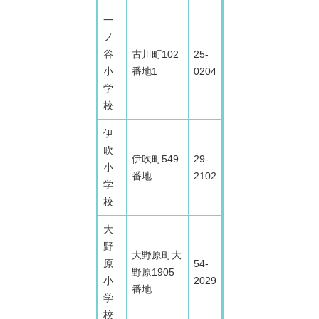
一
ノ
谷
古川町102
25-
小
番地1
0204
学
校
伊
吹
伊吹町549
29-
小
番地
2102
学
校
大
野
大野原町大
原
54-
野原1905
小
2029
番地
学
校