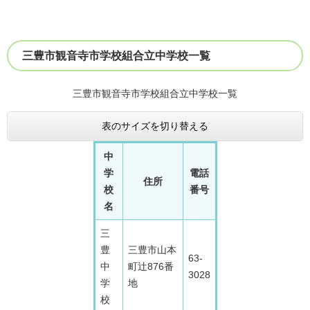
三豊市観音寺市学校組合立中学校一覧
三豊市観音寺市学校組合立中学校一覧
表のサイズを切り替える
中
学
電話
住所
校
番号
名
三
豊
三豊市山本
63-
中
町辻876番
3028
学
地
校