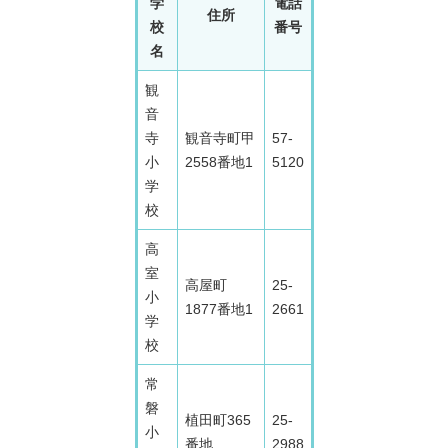
学
電話
住所
校
番号
名
観
音
寺
観音寺町甲
57-
小
2558番地1
5120
学
校
高
室
高屋町
25-
小
1877番地1
2661
学
校
常
磐
植田町365
25-
小
番地
2988