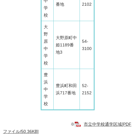
中
番地
2102
学
校
大
野
大野原町中
原
54-
姫1189番
中
3100
地3
学
校
豊
浜
豊浜町和田
52-
中
浜717番地
2152
学
校
※
市立中学校通学区域[PDF
ファイル/50.36KB]