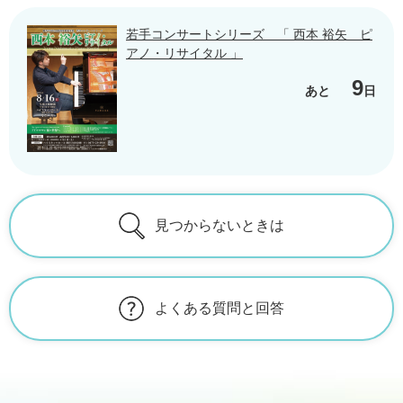
若手コンサートシリーズ 「 西本 裕矢 ピ
アノ・リサイタル 」
9
あと
日
見つからないときは
よくある質問と回答