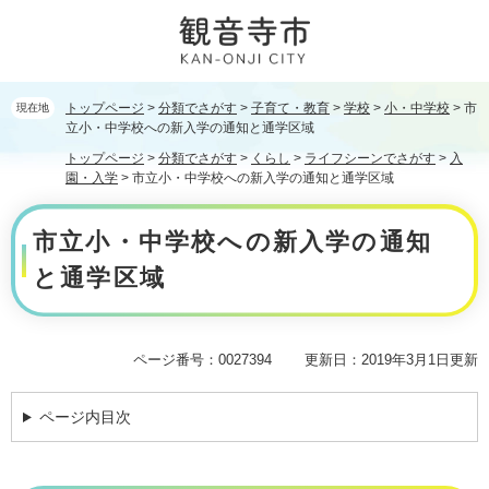
ペ
メ
ー
ニ
ジ
ュ
の
ー
先
を
トップページ
>
分類でさがす
>
子育て・教育
>
学校
>
小・中学校
>
市
現在地
頭
飛
立小・中学校への新入学の通知と通学区域
で
ば
トップページ
>
分類でさがす
>
くらし
>
ライフシーンでさがす
>
入
す。
し
園・入学
>
市立小・中学校への新入学の通知と通学区域
て
本
本
市立小・中学校への新入学の通知
文
文
へ
と通学区域
ページ番号：0027394
更新日：2019年3月1日更新
ページ内目次