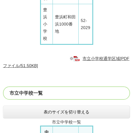
豊
浜
豊浜町和田
52-
小
浜1000番
2029
学
地
校
※
市立小学校通学区域[PDF
ファイル/51.50KB]
市立中学校一覧
表のサイズを切り替える
市立中学校一覧
中