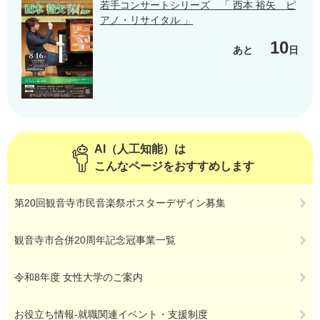
若手コンサートシリーズ 「 西本 裕矢 ピ
アノ・リサイタル 」
10
あと
日
AI（人工知能）は
こんなページをおすすめします
第20回観音寺市民音楽祭ポスターデザイン募集
観音寺市合併20周年記念冠事業一覧
令和8年度 女性大学のご案内
お役立ち情報-就職関連イベント・支援制度