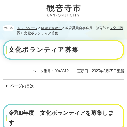
ペ
メ
ー
ニ
ジ
ュ
の
ー
先
を
トップページ
>
組織でさがす
>
教育委員会事務局 教育部
>
文化振興
現在地
頭
飛
課
>
文化ボランティア募集
で
ば
本
す。
し
文化ボランティア募集
文
て
本
文
へ
ページ番号：0043612
更新日：2025年3月25日更新
ページ内目次
令和8年度 文化ボランティアを募集しま
す