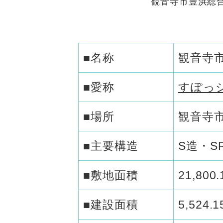
観音寺市豊浜総合体育館
■名称
観音寺
■愛称
すぽっシ
■場所
観音寺市
■主要構造
S造・S
■敷地面積
21,80
■建設面積
5,524