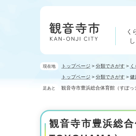
ペ
メ
ー
ニ
ジ
ュ
の
ー
く
先
を
頭
飛
し
で
ば
す。
し
て
トップページ
>
分類でさがす
>
く
現在地
本
文
トップページ
>
分類でさがす
>
健
へ
観音寺市豊浜総合体育館（すぽっシ
足あと
本
文
観音寺市豊浜総合