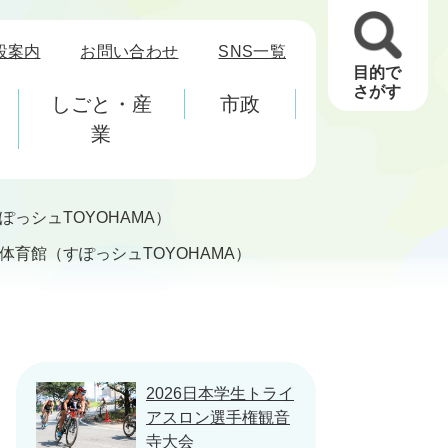
設案内
お問い合わせ
SNS一覧
目的で
さがす
しごと・産
市政
業
っシュTOYOHAMA）
体育館（すぽっシュTOYOHAMA）
2026日本学生トライ
アスロン選手権観音
寺大会