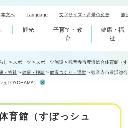
本文へ
Language
文字サイズ・背景色変更
施
ら
観光
子育て・教
健康・福
育
祉
らし
>
スポーツ
>
スポーツ施設
>
観音寺市豊浜総合体育館（すぽ
康・福祉
>
健康・検診
>
健康づくり・運動
>
観音寺市豊浜総合
ュTOYOHAMA）
体育館（すぽっシュ