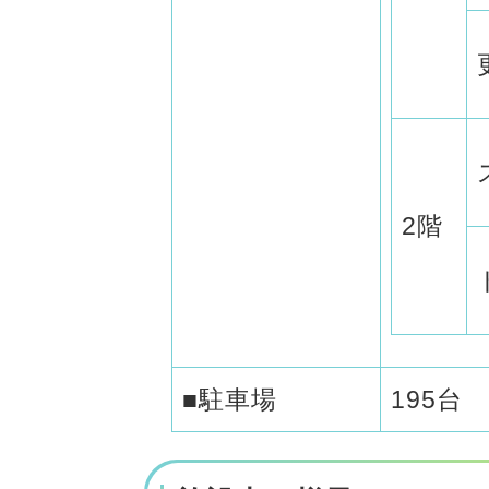
2階
■駐車場
195台