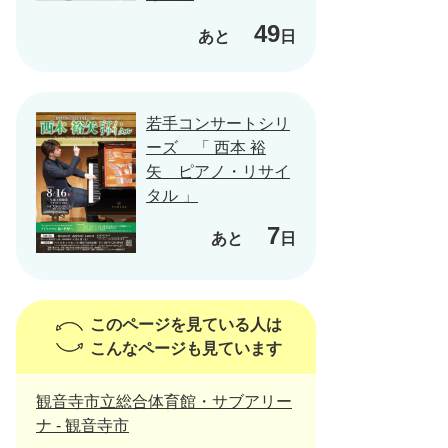
49
あと
日
若手コンサートシリ
ーズ 「 西本 裕
矢 ピアノ・リサイ
タル 」
7
あと
日
このページを見ている人は
こんなページも見ています
観音寺市立総合体育館・サブアリー
ナ - 観音寺市