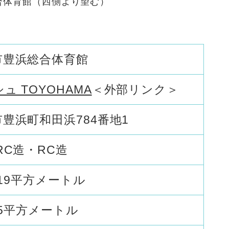
（西側より望む）
市豊浜総合体育館
ュ TOYOHAMA
＜外部リンク＞
豊浜町和田浜784番地1
RC造・RC造
0.19平方メートル
.15平方メートル