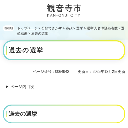
ペ
メ
ー
ニ
ジ
ュ
の
ー
先
を
トップページ
>
分類でさがす
>
市政
>
選挙
>
選挙人名簿登録者数・選
現在地
頭
飛
挙結果
>
過去の選挙
で
ば
本
す。
し
過去の選挙
文
て
本
文
へ
ページ番号：0064942
更新日：2025年12月2日更新
ページ内目次
過去の選挙