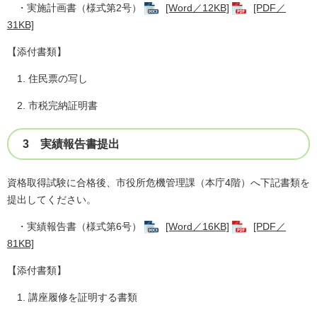
・実施計画書（様式第2号）
[Word／12KB]
[PDF／
31KB]
【添付書類】
1. 住民票の写し
2. 市税完納証明書
3 実績報告書提出
資格取得試験に合格後、市役所危機管理課（本庁4階）へ下記書類を
提出してください。
・実績報告書（様式第6号）
[Word／16KB]
[PDF／
81KB]
【添付書類】
1. 講座履修を証明する書類