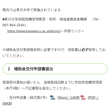
県内では香川大学で実施されています。
■香川大学四国危機管理教育・研究・地域連携推進機構 （Tel：
087-864-2544）
https://www.kagawa-u.ac.jp/iecms/
＜外部リンク＞
※補助金交付実績報告時に必要ですので、領収書は
必ず
保管してお
いてください。
2 補助金交付申請書提出
受講受付通知が届いたら、資格取得試験までに市役所危機管理課
（本庁4階）へ下記書類を提出してください。
・交付申請書（様式第1号）
[Word／14KB]
[PDF／
48KB]