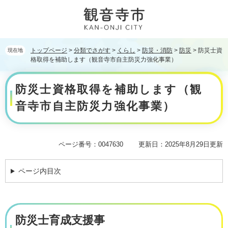
ペ
メ
ー
ニ
ジ
ュ
の
ー
先
を
トップページ
>
分類でさがす
>
くらし
>
防災・消防
>
防災
>
防災士資
現在地
頭
飛
格取得を補助します（観音寺市自主防災力強化事業）
で
ば
本
す。
し
防災士資格取得を補助します（観
文
て
本
音寺市自主防災力強化事業）
文
へ
ページ番号：0047630
更新日：2025年8月29日更新
ページ内目次
防災士育成支援事