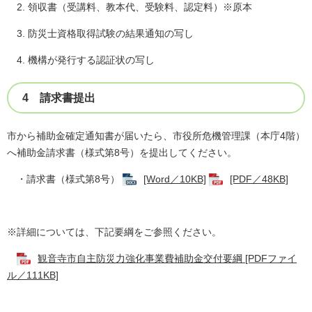
2. 領収書（受講料、教本代、受験料、認定料）※原本
3. 防災士資格取得試験の結果通知の写し
4. 機構が発行する認証状の写し
4 請求書提出
市から補助金確定通知書が届いたら、市役所危機管理課（本庁4階）
へ補助金請求書（様式第8号）を提出してください。
・請求書（様式第8号）
[Word／10KB]
[PDF／48KB]
※詳細については、下記要綱をご参照ください。
観音寺市自主防災力強化事業費補助金交付要綱 [PDFファイ
ル／111KB]