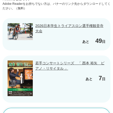
Adobe Readerをお持ちでない方は、バナーのリンク先からダウンロードしてく
ださい。（無料）
2026日本学生トライアスロン選手権観音寺
大会
49
あと
日
若手コンサートシリーズ 「 西本 裕矢 ピ
アノ・リサイタル 」
7
あと
日