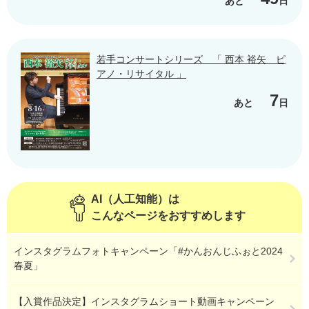
あと
日
若手コンサートシリーズ 「 西本 裕矢 ピ
アノ・リサイタル 」
7
あと
日
AI（人工知能）は
こんなページをおすすめします
インスタグラムフォトキャンペーン「#かんおんじふぉと2024
春夏」
【入賞作品決定】インスタグラムショート動画キャンペーン