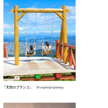
「天空のブランコ」
＠unpenjiropeway