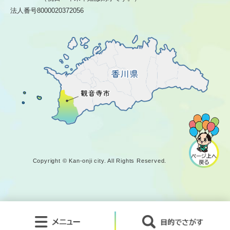
法人番号8000020372056
Copyright © Kan-onji city. All Rights Reserved.
メ
目