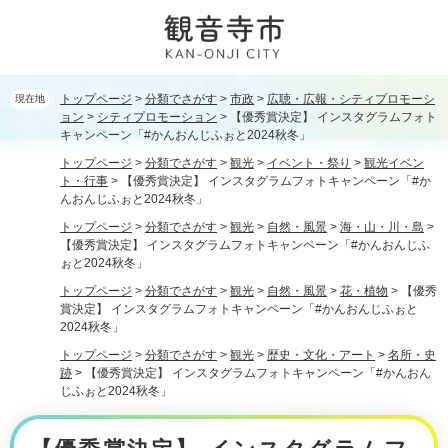
ペ
メ
ー
ニ
ジ
ュ
の
ー
先
を
トップページ
>
分類でさがす
>
市政
>
広聴・広報・シティプロモーシ
現在地
頭
飛
ョン
>
シティプロモーション
>
【優秀賞決定】 インスタグラムフォト
で
ば
キャンペーン「#かんおんじふぉと2024秋冬」
す。
し
トップページ
>
分類でさがす
>
観光
>
イベント・祭り
>
観光イベン
て
ト・行事
>
【優秀賞決定】 インスタグラムフォトキャンペーン「#か
本
んおんじふぉと2024秋冬」
文
トップページ
>
分類でさがす
>
観光
>
自然・風景
>
海・山・川・島
>
へ
【優秀賞決定】 インスタグラムフォトキャンペーン「#かんおんじふ
ぉと2024秋冬」
トップページ
>
分類でさがす
>
観光
>
自然・風景
>
花・植物
>
【優秀
賞決定】 インスタグラムフォトキャンペーン「#かんおんじふぉと
2024秋冬」
トップページ
>
分類でさがす
>
観光
>
歴史・文化・アート
>
名所・史
跡
>
【優秀賞決定】 インスタグラムフォトキャンペーン「#かんおん
じふぉと2024秋冬」
本
文