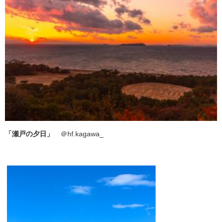
「瀬戸の夕日」
＠hf.kagawa_