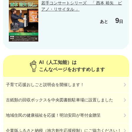
若手コンサートシリーズ 「 西本 裕矢 ピ
アノ・リサイタル 」
9
あと
日
AI（人工知能）は
こんなページをおすすめします
子育て応援おしごと説明会を開催します！
古紙類の回収ボックスを中央図書館駐車場に設置しました
地域住民の健康福祉を応援！明治安田が寄付金贈呈
企業版ふるさと納税（地方創生応援税制）にご協力ください！