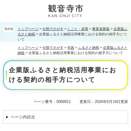
ペ
メ
ー
ニ
ジ
ュ
の
ー
先
を
トップページ
>
分類でさがす
>
しごと・産業
>
事業者募集
>
企業版ふ
現在地
頭
飛
るさと納税
>
企業版ふるさと納税活用事業における契約の相手方につ
で
ば
いて
す。
し
トップページ
>
分類でさがす
>
市政
>
ふるさと納税
>
企業版ふるさと
て
納税
>
企業版ふるさと納税活用事業における契約の相手方について
本
本
文
企業版ふるさと納税活用事業にお
文
へ
ける契約の相手方について
ページ番号：0068911
更新日：2026年6月19日更新
ページ内目次