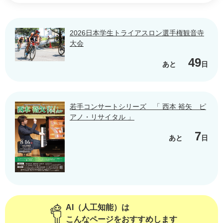
2026日本学生トライアスロン選手権観音寺
大会
49
あと
日
若手コンサートシリーズ 「 西本 裕矢 ピ
アノ・リサイタル 」
7
あと
日
AI（人工知能）は
こんなページをおすすめします