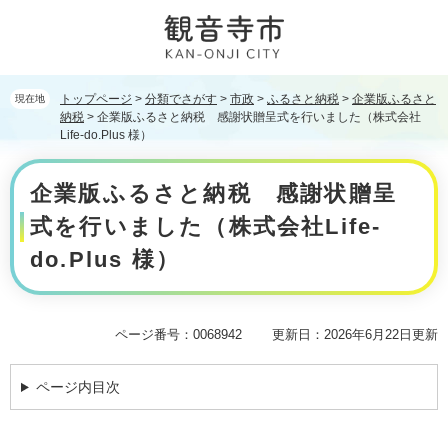
ペ
メ
ー
ニ
ジ
ュ
の
ー
先
を
トップページ
>
分類でさがす
>
市政
>
ふるさと納税
>
企業版ふるさと
現在地
頭
飛
納税
>
企業版ふるさと納税 感謝状贈呈式を行いました（株式会社
で
ば
Life-do.Plus 様）
す。
し
本
て
企業版ふるさと納税 感謝状贈呈
文
本
文
式を行いました（株式会社Life-
へ
do.Plus 様）
ページ番号：0068942
更新日：2026年6月22日更新
ページ内目次