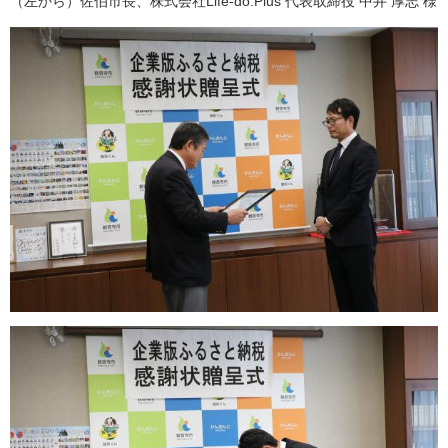
（左から）佐伯市長、株式会社Life-do.Plus 代表取締役 中井 厚志 様