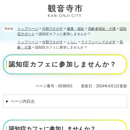
ペ
メ
ー
ニ
ジ
ュ
の
ー
先
を
トップページ
>
分類でさがす
>
健康・福祉
>
高齢者福祉・介護
>
認知
現在地
頭
飛
症サポート
>
認知症カフェに参加しませんか？
で
ば
トップページ
>
分類でさがす
>
くらし
>
ライフシーンでさがす
>
高
す。
し
齢・介護
>
認知症カフェに参加しませんか？
て
本
本
認知症カフェに参加しませんか？
文
文
へ
ページ番号：0038053
更新日：2024年4月1日更新
ページ内目次
認知症カフェに参加しませんか？