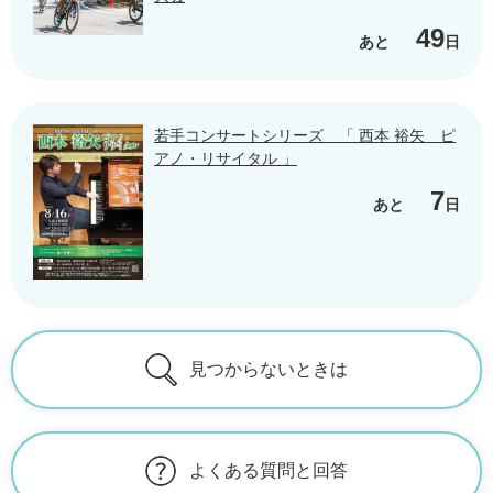
49
あと
日
若手コンサートシリーズ 「 西本 裕矢 ピ
アノ・リサイタル 」
7
あと
日
見つからないときは
よくある質問と回答