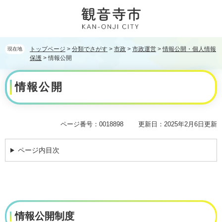
ペ
メ
ー
ニ
ジ
ュ
の
ー
先
を
トップページ
>
分類でさがす
>
市政
>
市政運営
>
情報公開・個人情報
現在地
頭
飛
保護
>
情報公開
で
ば
本
す。
し
情報公開
文
て
本
文
へ
ページ番号：0018898
更新日：2025年2月6日更新
ページ内目次
情報公開制度