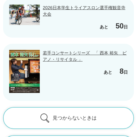
2026日本学生トライアスロン選手権観音寺
大会
50
あと
日
若手コンサートシリーズ 「 西本 裕矢 ピ
アノ・リサイタル 」
8
あと
日
見つからないときは