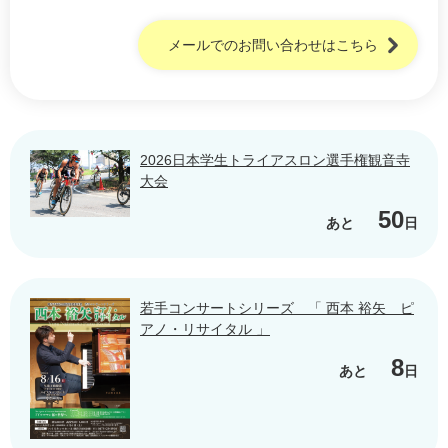
メールでのお問い合わせはこちら
2026日本学生トライアスロン選手権観音寺
大会
50
あと
日
若手コンサートシリーズ 「 西本 裕矢 ピ
アノ・リサイタル 」
8
あと
日