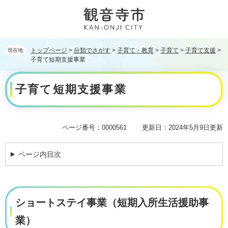
ペ
メ
ー
ニ
ジ
ュ
の
ー
先
を
トップページ
>
分類でさがす
>
子育て・教育
>
子育て
>
子育て支援
>
現在地
頭
飛
子育て短期支援事業
で
ば
本
す。
し
子育て短期支援事業
文
て
本
文
へ
ページ番号：0000561
更新日：2024年5月9日更新
ページ内目次
ショートステイ事業（短期入所生活援助事
業）