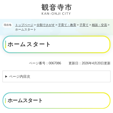
ペ
メ
ー
ニ
ジ
ュ
の
ー
先
を
トップページ
>
分類でさがす
>
子育て・教育
>
子育て
>
相談・交流
>
現在地
頭
飛
ホームスタート
で
ば
本
す。
し
ホームスタート
文
て
本
文
へ
ページ番号：0067086
更新日：2026年4月20日更新
ページ内目次
ホームスタート