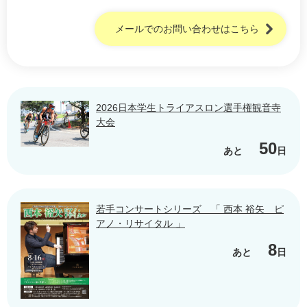
メールでのお問い合わせはこちら
2026日本学生トライアスロン選手権観音寺
大会
50
あと
日
若手コンサートシリーズ 「 西本 裕矢 ピ
アノ・リサイタル 」
8
あと
日