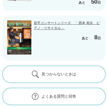
50
あと
日
若手コンサートシリーズ 「 西本 裕矢 ピ
アノ・リサイタル 」
8
あと
日
見つからないときは
よくある質問と回答