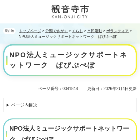
ペ
メ
ー
ニ
ジ
ュ
の
ー
先
を
トップページ
>
分類でさがす
>
くらし
>
市民活動
>
ボランティア
>
現在地
頭
飛
NPO法人ミュージックサポートネットワーク ぱぴぷぺぽ
で
ば
本
す。
し
NPO法人ミュージックサポートネ
文
て
本
ットワーク ぱぴぷぺぽ
文
へ
ページ番号：0041848
更新日：2026年2月4日更新
ページ内目次
NPO法人ミュージックサポートネットワー
ク ぱぴぷぺぽ