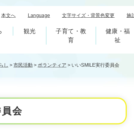
本文へ
Language
文字サイズ・背景色変更
施
ら
観光
子育て・教
健康・福
育
祉
らし
>
市民活動
>
ボランティア
>
いいSMILE実行委員会
委員会