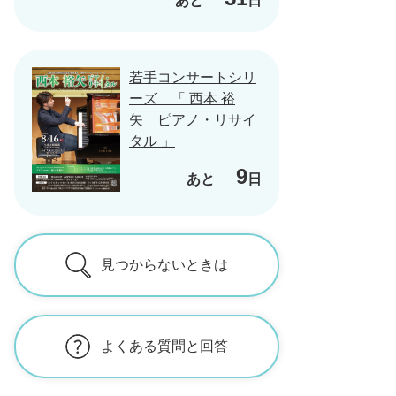
あと
日
若手コンサートシリ
ーズ 「 西本 裕
矢 ピアノ・リサイ
タル 」
9
あと
日
見つからないときは
よくある質問と回答