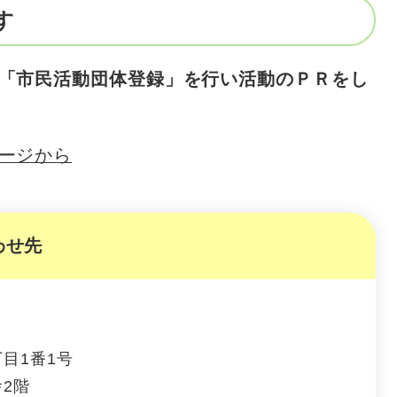
す
「市民活動団体登録」を行い活動のＰＲをし
ージから
わせ先
目1番1号
2階