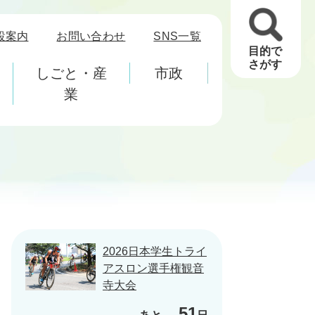
設案内
お問い合わせ
SNS一覧
目的で
さがす
しごと・産
市政
業
2026日本学生トライ
アスロン選手権観音
寺大会
51