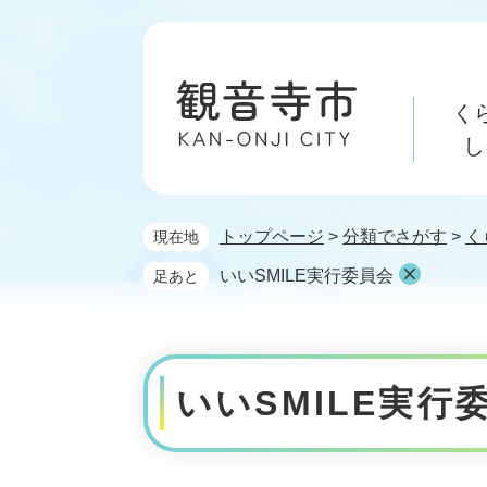
ペ
メ
ー
ニ
ジ
ュ
の
ー
く
先
を
頭
飛
し
で
ば
す。
し
て
トップページ
>
分類でさがす
>
く
現在地
本
文
いいSMILE実行委員会
足あと
へ
本
文
いいSMILE実行