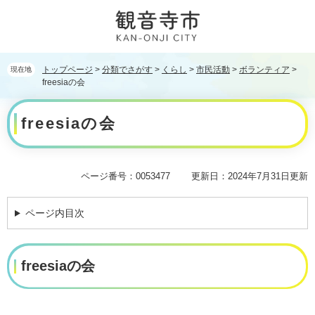
ペ
メ
ー
ニ
ジ
ュ
の
ー
先
を
トップページ
>
分類でさがす
>
くらし
>
市民活動
>
ボランティア
>
現在地
頭
飛
freesiaの会
で
ば
本
す。
し
freesiaの会
文
て
本
文
へ
ページ番号：0053477
更新日：2024年7月31日更新
ページ内目次
freesiaの会