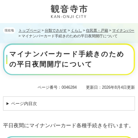
ペ
メ
ー
ニ
ジ
ュ
の
ー
先
を
トップページ
>
分類でさがす
>
くらし
>
住民票・戸籍
>
マイナンバー
現在地
頭
飛
>
マイナンバーカード手続きのための平日夜間開庁について
で
ば
本
す。
し
マイナンバーカード手続きのため
文
て
本
の平日夜間開庁について
文
へ
ページ番号：0046284
更新日：2026年8月4日更新
ページ内目次
平日夜間にマイナンバーカード各種手続きを行います。