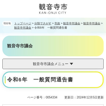
ペ
メ
ー
ニ
ジ
ュ
の
ー
先
を
トップページ
>
分類でさがす
>
市政
>
観音寺市議会
>
観音寺市議会
>
現在地
頭
飛
観音寺市議会
>
令和6年 一般質問通告書
で
ば
す。
し
て
観音寺市議会
本
文
へ
観音寺市議会メニュー
本
令和6年 一般質問通告書
文
ページ番号：0054334
更新日：2024年12月5日更新