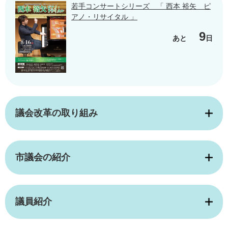
若手コンサートシリーズ 「 西本 裕矢 ピ
アノ・リサイタル 」
9
あと
日
議会改革の取り組み
市議会の紹介
議員紹介