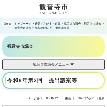
ペ
メ
ー
ニ
ジ
ュ
の
ー
先
を
トップページ
>
分類でさがす
>
市政
>
観音寺市議会
>
観音寺市議会
>
現在地
頭
飛
観音寺市議会
>
令和8年第2回 提出議案等
で
ば
す。
し
て
観音寺市議会
本
文
へ
観音寺市議会メニュー
本
令和8年第2回 提出議案等
文
ページ番号：0068212
更新日：2026年5月26日更新