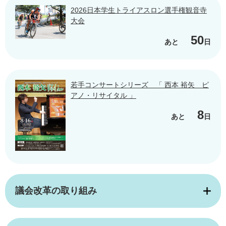
2026日本学生トライアスロン選手権観音寺
大会
50
あと
日
若手コンサートシリーズ 「 西本 裕矢 ピ
アノ・リサイタル 」
8
あと
日
議会改革の取り組み