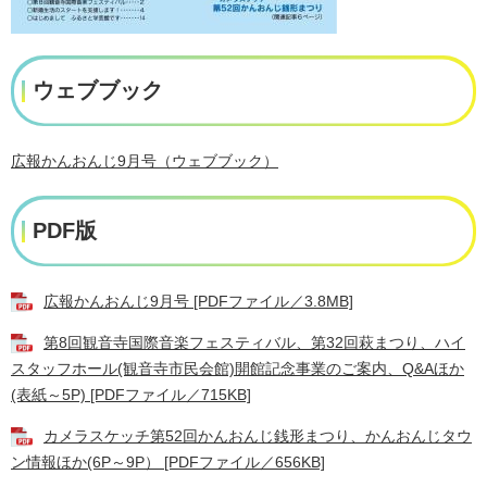
ウェブブック
広報かんおんじ9月号（ウェブブック）
PDF版
広報かんおんじ9月号 [PDFファイル／3.8MB]
第8回観音寺国際音楽フェスティバル、第32回萩まつり、ハイ
スタッフホール(観音寺市民会館)開館記念事業のご案内、Q&Aほか
(表紙～5P) [PDFファイル／715KB]
カメラスケッチ第52回かんおんじ銭形まつり、かんおんじタウ
ン情報ほか(6P～9P） [PDFファイル／656KB]