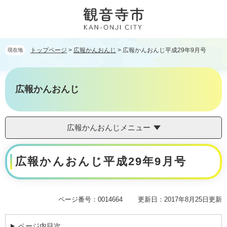
ペ
メ
ー
ニ
ジ
ュ
の
ー
先
を
トップページ
>
広報かんおんじ
>
広報かんおんじ平成29年9月号
現在地
頭
飛
で
ば
す。
し
広報かんおんじ
て
本
文
へ
広報かんおんじメニュー
本
広報かんおんじ平成29年9月号
文
ページ番号：0014664
更新日：2017年8月25日更新
ページ内目次