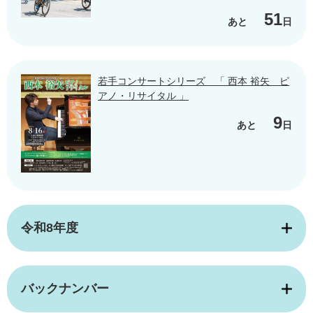
51
あと
日
若手コンサートシリーズ 「 西本 裕矢 ピ
アノ・リサイタル 」
9
あと
日
令和8年度
バックナンバー