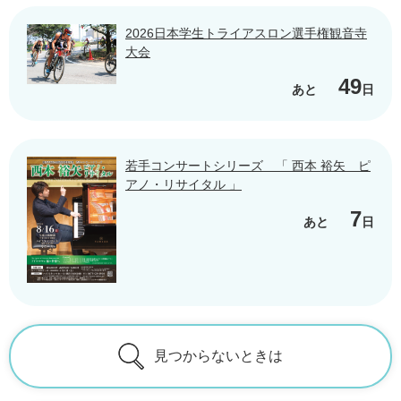
2026日本学生トライアスロン選手権観音寺
大会
49
あと
日
若手コンサートシリーズ 「 西本 裕矢 ピ
アノ・リサイタル 」
7
あと
日
見つからないときは