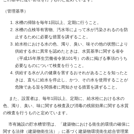
（管理基準）
水槽の掃除を毎年1回以上、定期に行うこと。
水槽の点検等有害物、汚水等によって水が汚染されるのを防
止するために必要な措置を講ずること。
給水栓における水の色、濁り、臭い、味その他の状態により
供給する水に異常を認めたときは、水質基準に関する省令
（平成15年厚生労働省令第101号）の表に掲げる事項のうち
必要なものについて検査を行うこと。
供給する水が人の健康を害するおそれがあることを知ったと
きは、直ちに給水を停止し、かつ、その水を使用することが
危険である旨を関係者に周知させる措置を講ずること。
また、設置者は、毎年1回以上、定期に、給水栓における水の
色、濁り、臭い、味に関する検査及び消毒の残留効果に関する水質
の検査を行うものと定めています。
市有施設の貯水槽管理は、「建築物における衛生的環境の確保に
関する法律（建築物衛生法）」に基づく建築物環境衛生総合管理業