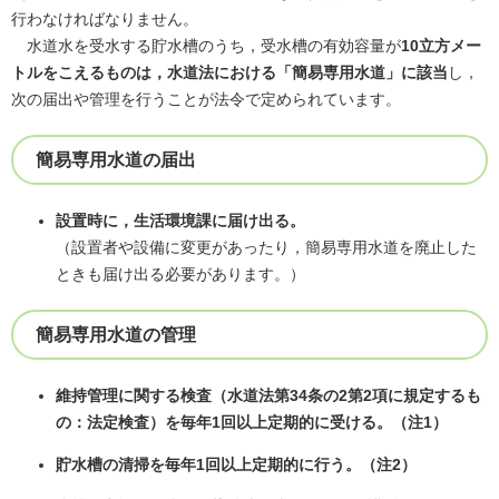
行わなければなりません。
水道水を受水する貯水槽のうち，受水槽の有効容量が
10立方メー
トルをこえるものは，
水道法における「簡易専用水道」に該当
し，
次の届出や管理を行うことが法令で定められています。
簡易専用水道の届出
設置時に，生活環境課に届け出る。
（設置者や設備に変更があったり，簡易専用水道を廃止した
ときも届け出る必要があります。）
簡易専用水道の管理
維持管理に関する検査（水道法第34条の2第2項に規定するも
の：法定検査）を
毎年1回以上定期的に
受ける。（注1）
貯水槽の清掃を
毎年1回以上定期的に
行う。（注2）