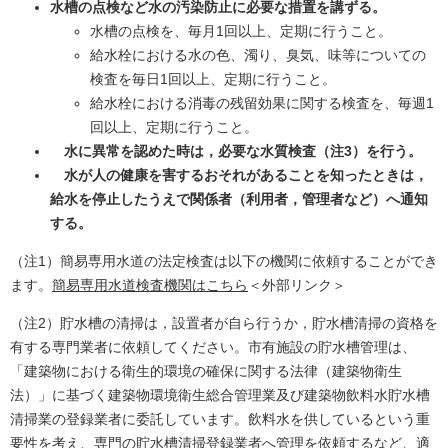
水槽の点検など水の汚染防止に必要な措置を講ずる。
水槽の点検を、毎月1回以上、定期に行うこと。
給水栓における水の色、濁り、臭気、味等についての
検査を毎日1回以上、定期に行うこと。
給水栓における消毒の残留効果に関する検査を、毎週1
回以上、定期に行うこと。
水に異常を認めた時は，必要な水質検査（注3）を行う。
水が人の健康を害するおそれがあることを知ったときは，
給水を停止したうえで関係者（利用者，管理者など）へ通知
する。
（注1）簡易専用水道の法定検査は以下の機関に依頼することができ
ます。
簡易専用水道検査機関はこちら
＜外部リンク＞
（注2）貯水槽の清掃は，設置者が自ら行うか，貯水槽清掃の資格を
有する専門業者に依頼してください。市有施設の貯水槽管理は、
「建築物における衛生的環境の確保に関する法律（建築物衛生
法）」に基づく建築物環境衛生総合管理業及び建築物飲料水貯水槽
清掃業の登録業者に委託しています。飲料水を供しているという重
要性を考え、専門の貯水槽清掃登録業者へ管理を依頼するなど、適