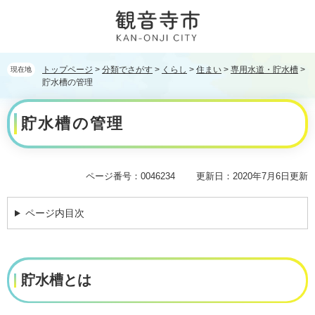
ペ
メ
ー
ニ
ジ
ュ
の
ー
先
を
トップページ
>
分類でさがす
>
くらし
>
住まい
>
専用水道・貯水槽
>
現在地
頭
飛
貯水槽の管理
で
ば
本
す。
し
貯水槽の管理
文
て
本
文
へ
ページ番号：0046234
更新日：2020年7月6日更新
ページ内目次
貯水槽とは