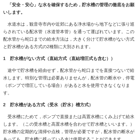
「安全・安心」な水を確保するため，貯水槽の管理の徹底をお願
いします。
水道水は，観音寺市内や近郊にある浄水場から地下などに張り巡
らされている配水管（水道管本管）を通って運ばれています。この
配水管から蛇口までの給水方法は，大きく分けて貯水槽がない方式
と貯水槽がある方式の2種類に大別されます。
1 貯水槽がない方式（直結方式（直結増圧式も含む））
途中で貯水槽を経由せず，配水管から蛇口までを直接つないで給
水します。特別な管理は必要ありませんが，配水管の断水や，停電
（ポンプで増圧している場合）があると水を使用できなくなりま
す。
2 貯水槽がある方式（受水（貯水）槽方式）
受水槽にためて，ポンプで直接または高置水槽にくみ上げて給水
します。（この受水槽と高置水槽を合わせて貯水槽といいます。）
貯水槽の定期的な清掃や点検，管理が必要ですが，配水管の断水が
あっても，貯水槽に残っている水は使用することができます。