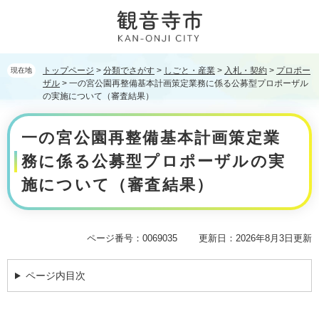
ペ
メ
ー
ニ
ジ
ュ
の
ー
先
を
トップページ
>
分類でさがす
>
しごと・産業
>
入札・契約
>
プロポー
現在地
頭
飛
ザル
>
一の宮公園再整備基本計画策定業務に係る公募型プロポーザル
で
ば
の実施について（審査結果）
す。
し
本
て
一の宮公園再整備基本計画策定業
文
本
文
務に係る公募型プロポーザルの実
へ
施について（審査結果）
ページ番号：0069035
更新日：2026年8月3日更新
ページ内目次