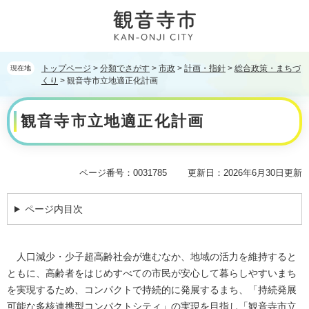
ペ
メ
ー
ニ
ジ
ュ
の
ー
先
を
トップページ
>
分類でさがす
>
市政
>
計画・指針
>
総合政策・まちづ
現在地
頭
飛
くり
>
観音寺市立地適正化計画
で
ば
本
す。
し
観音寺市立地適正化計画
文
て
本
文
へ
ページ番号：0031785
更新日：2026年6月30日更新
ページ内目次
人口減少・少子超高齢社会が進むなか、地域の活力を維持すると
ともに、高齢者をはじめすべての市民が安心して暮らしやすいまち
を実現するため、コンパクトで持続的に発展するまち、「持続発展
可能な多核連携型コンパクトシティ」の実現を目指し「
観音寺市立