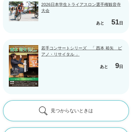
2026日本学生トライアスロン選手権観音寺
大会
51
あと
日
若手コンサートシリーズ 「 西本 裕矢 ピ
アノ・リサイタル 」
9
あと
日
見つからないときは