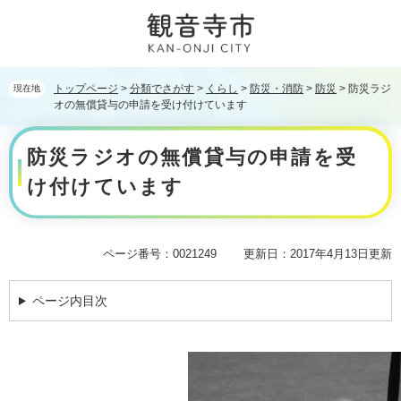
ペ
メ
ー
ニ
ジ
ュ
の
ー
先
を
トップページ
>
分類でさがす
>
くらし
>
防災・消防
>
防災
>
防災ラジ
現在地
頭
飛
オの無償貸与の申請を受け付けています
で
ば
本
す。
し
防災ラジオの無償貸与の申請を受
文
て
本
け付けています
文
へ
ページ番号：0021249
更新日：2017年4月13日更新
ページ内目次