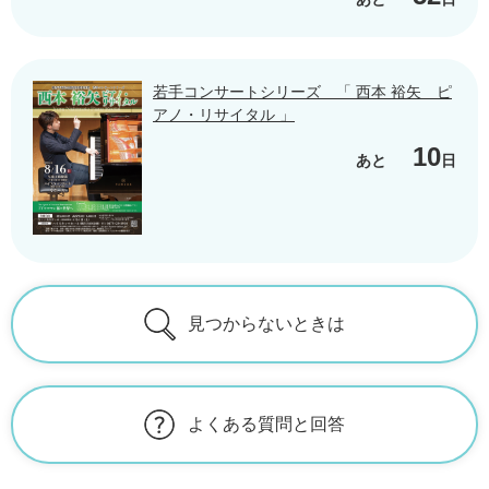
若手コンサートシリーズ 「 西本 裕矢 ピ
アノ・リサイタル 」
10
あと
日
見つからないときは
よくある質問と回答