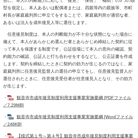
合に、本人の判断能力に応じて「後見」「保佐」「補助」の3つの類
型を規定し、本人あるいは配偶者または、四親等内の親族等、市町
村長が家庭裁判所に申立てをすることで、家庭裁判所が適切な者、
あるいは法人を成年後見人等に選任します。
任意後見制度は、本人の判断能力が不十分な状態になった場合に
備えて、本人があらかじめ選んだ者とあらかじめ締結した契約に従
って本人を保護する制度です。公証役場にて本人の意向の確認、契
約能力の確認、公証人と打ち合わせをするなどし、公正証書を作成
します。契約を締結したときに契約の効力が生じるのではなく、家
庭裁判所に任意後見監督人の選任の申立てをし、任意後見監督人が
選任されたときに、任意後見受任者が任意後見人となり、その効力
が生じます。
・
観音寺市成年後見制度利用支援事業実施要綱 [PDFファイル
／7.29MB]
・
観音寺市成年後見制度利用支援事業実施要綱 [Wordファイル
／248KB]
・
【様式第１号～第４号】観音寺市成年後見制度利用支援事業