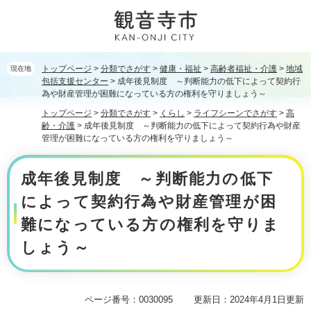
ペ
メ
ー
ニ
ジ
ュ
の
ー
先
を
トップページ
>
分類でさがす
>
健康・福祉
>
高齢者福祉・介護
>
地域
現在地
頭
飛
包括支援センター
>
成年後見制度 ～判断能力の低下によって契約行
で
ば
為や財産管理が困難になっている方の権利を守りましょう～
す。
し
トップページ
>
分類でさがす
>
くらし
>
ライフシーンでさがす
>
高
て
齢・介護
>
成年後見制度 ～判断能力の低下によって契約行為や財産
本
管理が困難になっている方の権利を守りましょう～
文
本
へ
成年後見制度 ～判断能力の低下
文
によって契約行為や財産管理が困
難になっている方の権利を守りま
しょう～
ページ番号：0030095
更新日：2024年4月1日更新