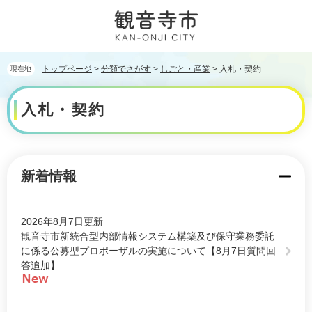
ペ
メ
ー
ニ
ジ
ュ
の
ー
先
を
トップページ
>
分類でさがす
>
しごと・産業
>
入札・契約
現在地
頭
飛
本
で
ば
入札・契約
文
す。
し
て
本
文
へ
新着情報
2026年8月7日更新
観音寺市新統合型内部情報システム構築及び保守業務委託
に係る公募型プロポーザルの実施について【8月7日質問回
答追加】