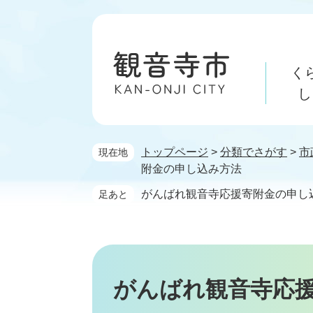
ペ
メ
ー
ニ
ジ
ュ
の
ー
く
先
を
頭
飛
し
で
ば
す。
し
て
トップページ
>
分類でさがす
>
市
現在地
本
附金の申し込み方法
文
へ
がんばれ観音寺応援寄附金の申し
足あと
がんばれ観音寺応