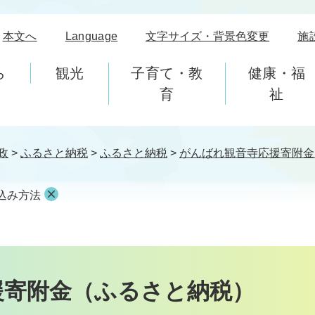
本文へ
Language
文字サイズ・背景色変更
施
ら
観光
子育て・教
健康・福
育
祉
政
>
ふるさと納税
>
ふるさと納税
>
がんばれ観音寺応援寄附金
込み方法
援寄附金（ふるさと納税）