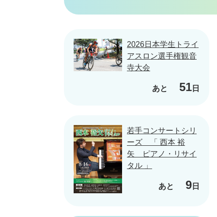
2026日本学生トライ
アスロン選手権観音
寺大会
51
あと
日
若手コンサートシリ
ーズ 「 西本 裕
矢 ピアノ・リサイ
タル 」
9
あと
日