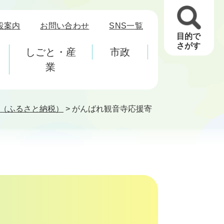
設案内
お問い合わせ
SNS一覧
目的で
さがす
しごと・産
市政
業
（ふるさと納税）
>
がんばれ観音寺応援寄