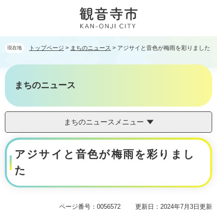
ペ
メ
ー
ニ
ジ
ュ
の
ー
先
を
トップページ
>
まちのニュース
>
アジサイと音色が梅雨を彩りました
現在地
頭
飛
で
ば
す。
し
まちのニュース
て
本
文
へ
まちのニュースメニュー
本
アジサイと音色が梅雨を彩りまし
文
た
ページ番号：0056572
更新日：2024年7月3日更新