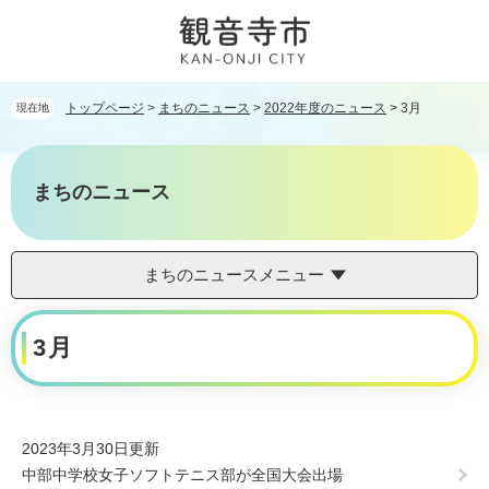
ペ
メ
ー
ニ
ジ
ュ
の
ー
先
を
トップページ
>
まちのニュース
>
2022年度のニュース
>
3月
現在地
頭
飛
で
ば
す。
し
まちのニュース
て
本
文
へ
まちのニュースメニュー
本
3月
文
2023年3月30日更新
中部中学校女子ソフトテニス部が全国大会出場