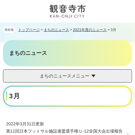
ペ
メ
ー
ニ
ジ
ュ
の
ー
先
を
トップページ
>
まちのニュース
>
2021年度のニュース
>
3月
現在地
頭
飛
で
ば
す。
し
まちのニュース
て
本
文
へ
まちのニュースメニュー
本
3月
文
2022年3月31日更新
第11回日本フットサル施設連盟選手権Ｕ-12全国大会出場報告