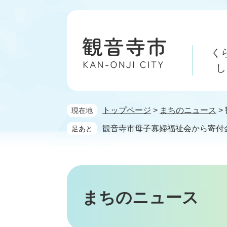
ペ
メ
ー
ニ
ジ
ュ
の
ー
く
先
を
頭
飛
し
で
ば
す。
し
て
トップページ
>
まちのニュース
>
現在地
本
文
観音寺市母子寡婦福祉会から寄付
足あと
へ
まちのニュース