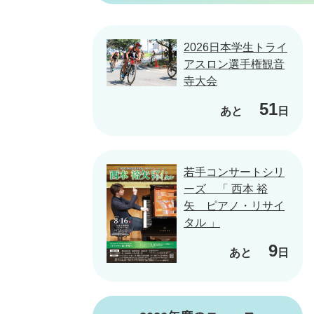
2026日本学生トライ
アスロン選手権観音
寺大会
51
あと
日
若手コンサートシリ
ーズ 「 西本 裕
矢 ピアノ・リサイ
タル 」
9
あと
日