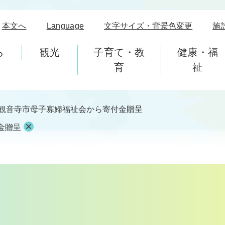
本文へ
Language
文字サイズ・背景色変更
施
ら
観光
子育て・教
健康・福
育
祉
観音寺市母子寡婦福祉会から寄付金贈呈
金贈呈