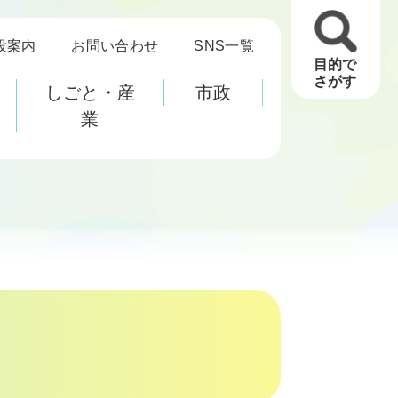
設案内
お問い合わせ
SNS一覧
目的で
さがす
しごと・産
市政
業